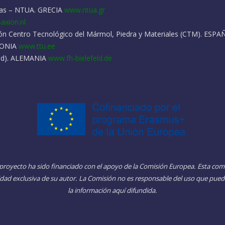
enas – NTUA. GRECIA
www.ntua.gr
axion.nl
ión Centro Tecnológico del Mármol, Piedra y Materiales (CTM). ESP
STONIA
www.ttu.ee
feld). ALEMANIA
www.fh-bielefeld.de
 proyecto ha sido financiado con el apoyo de la Comisión Europea. Esta com
idad exclusiva de su autor. La Comisión no es responsable del uso que pued
la información aquí difundida.