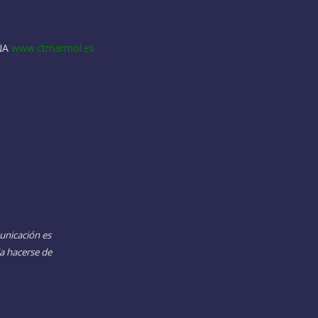
AÑA
www.ctmarmol.es
unicación es
a hacerse de