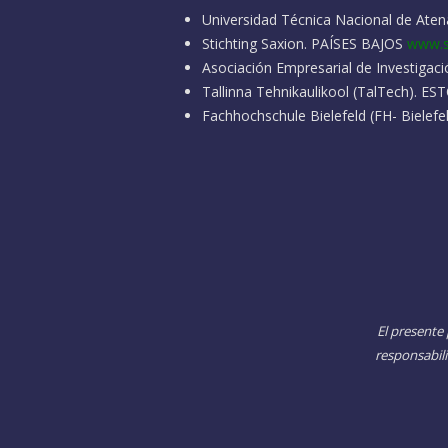
Universidad Técnica Nacional de At
Stichting Saxion. PAÍSES BAJOS
www.s
Asociación Empresarial de Investigac
Tallinna Tehnikaulikool (TalTech). E
Fachhochschule Bielefeld (FH- Biele
El presente
responsabil