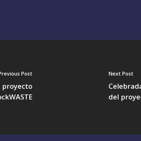
Previous Post
Next Post
l proyecto
Celebrada
lockWASTE
del proy