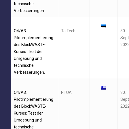
technische
Verbesserungen.
O4/A3.
TalTech
30.
Pilotimplementierung
Sep
des BlockWASTE-
202
Kurses: Test der
Umgebung und
technische
Verbesserungen.
O4/A3.
NTUA
30.
Pilotimplementierung
Sep
des BlockWASTE-
202
Kurses: Test der
Umgebung und
technische