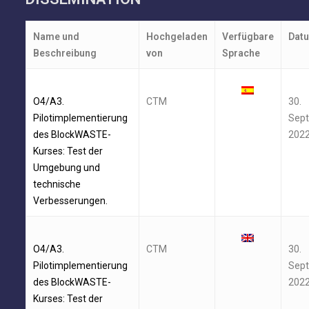
Name und
Hochgeladen
Verfügbare
Dat
Beschreibung
von
Sprache
O4/A3.
CTM
30.
Pilotimplementierung
Sep
des BlockWASTE-
202
Kurses: Test der
Umgebung und
technische
Verbesserungen.
O4/A3.
CTM
30.
Pilotimplementierung
Sep
des BlockWASTE-
202
Kurses: Test der