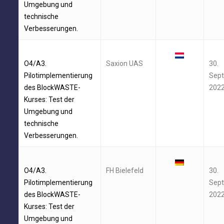
Umgebung und
technische
Verbesserungen.
O4/A3.
Saxion UAS
30.
Pilotimplementierung
Sep
des BlockWASTE-
202
Kurses: Test der
Umgebung und
technische
Verbesserungen.
O4/A3.
FH Bielefeld
30.
Pilotimplementierung
Sep
des BlockWASTE-
202
Kurses: Test der
Umgebung und