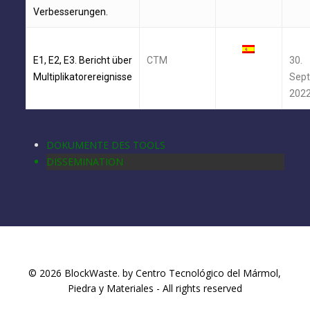
Verbesserungen.
E1, E2, E3. Bericht über
CTM
30.
Multiplikatorereignisse
Sep
202
DOKUMENTE DES TOOLS
DISSEMINATION
© 2026 BlockWaste. by Centro Tecnológico del Mármol,
Piedra y Materiales - All rights reserved