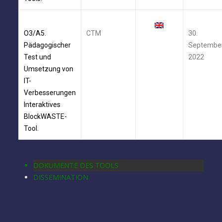
O3/A5.
CTM
30.
Pädagogischer
Septembe
Test und
2022
Umsetzung von
IT-
Verbesserungen
Interaktives
BlockWASTE-
Tool.
DOKUMENTE DES TOOLS
DISSEMINATION