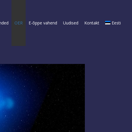
nded
OER
E-õppe vahend
Uudised
Kontakt
Eesti