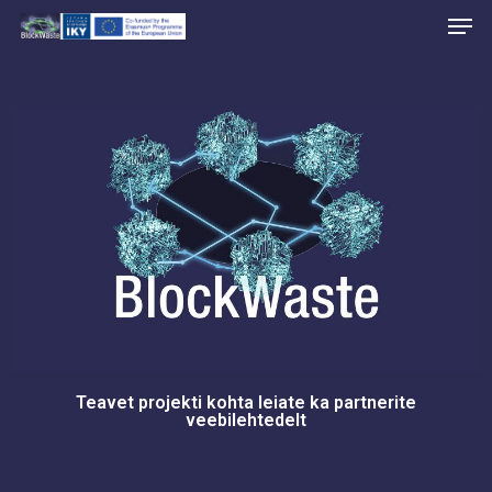
Skip
to
main
content
Teavet projekti kohta leiate ka partnerite
veebilehtedelt