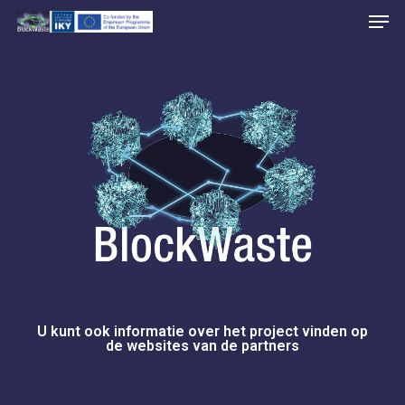
Skip
to
main
content
U kunt ook informatie over het project vinden op
de websites van de partners