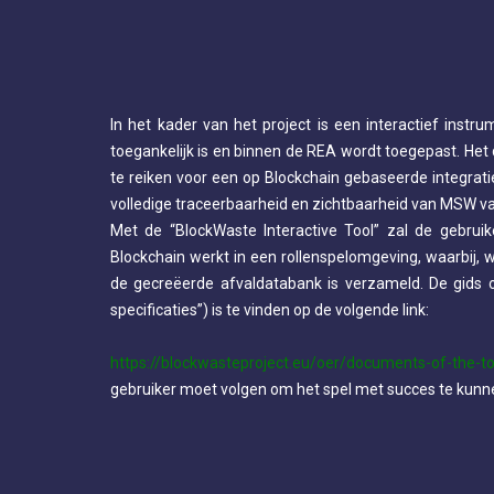
In het kader van het project is een interactief instru
toegankelijk is en binnen de REA wordt toegepast. Het d
te reiken voor een op Blockchain gebaseerde integrat
volledige traceerbaarheid en zichtbaarheid van MSW van
Met de “BlockWaste Interactive Tool” zal de gebrui
Blockchain werkt in een rollenspelomgeving, waarbij, 
de gecreëerde afvaldatabank is verzameld. De gids o
specificaties”) is te vinden op de volgende link:
https://blockwasteproject.eu/oer/documents-of-the-to
gebruiker moet volgen om het spel met succes te kunn